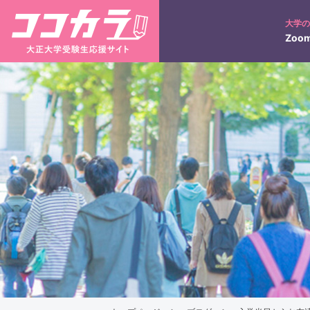
大学
Zoom
入試日程
ネット出願について
大正コネクト
入学検定料の返還につい
3分で分かる！大正大学
学びの特徴
キャンパス紹介
キ
入試のポイント
合否照会
過去の入試結果
仏教学部
仏教学科