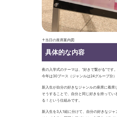
↑当⽇の座席案内図
具体的な内容
夜の⼊学式のテーマは、“好きで繋がる”です
今年は30ブース（ジャンルは24グループ分
新⼊⽣が⾃分の好きなジャンルの座席に着席
そうすることで、⾃分と同じ好きを持ってい
る！という仕組みです。
新⼊⽣を3⼈1組に分けて、⾃分の好きなジャ