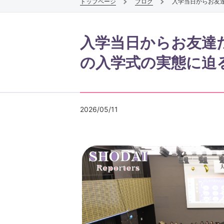
トップページ
ブログ
⼊学当⽇からお友
仏教学専攻
仏教文化遺産専攻
⼊学当⽇からお友達
宗学専攻
の⼊学式の実態に迫
2026/05/11
表現学部
表現文化学科
ライフデザインコース