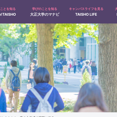
のことを知る
学びのことを知る
キャンパスライフを見る
!TAISHO
大正大学のマナビ
TAISHO LIFE
募集人員
入試Q&A
キャンパス見学
オープンキャンパス
て
入学手続について
ャンパスカレンダー
在学生の1日
仏教学科Navi
クラブ・サークル活動
動画で見る！大正大学
地域創生学部特設ページ
奨学金制度
過去問題の出題方針
文学部
日本文学科
人間科学科