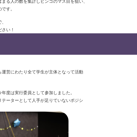
はまる⼈の数を集計しビンゴのマス⽬を狙い、
のです。
で、
ださい！
。
ら運営にわたり全て学⽣が主体となって活動
今年度は実⾏委員として参加しました。
リテーターとして⼈⼿が⾜りていないポジシ