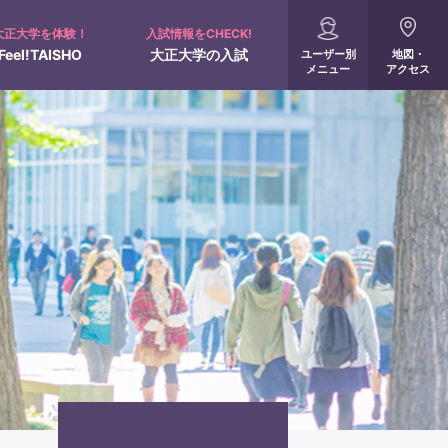
大正大学を体験！
入試情報をCHECK!
Feel!TAISHO
大正大学の入試
ユーザー別
地図・
メニュー
アクセス
入試概要
配慮申請について
全国進学相談会
オンライン受験票
360°パノラマビュー
サポート制度
出願・入試結果速報
人間学部