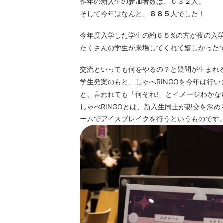
作年の新⼊⽣の参加者数は、６３２⼈。
そして今年はなんと、
８８５
⼈でした！
今年度⼊学した学⽣の約６５%の⽅が夜の⼊
たくさんの学⽣が来場してくれて嬉しかった
交流といっても何をやるの？と疑問が⽣まれ
学⽣発案のもと、しゃべRINGOを今年は⾏い
と、⾔われても「何それ!」とイメージわか
しゃべRINGOとは、新⼊⽣同⼠が親交を深
ームでアイスブレイクを⾏うというものです