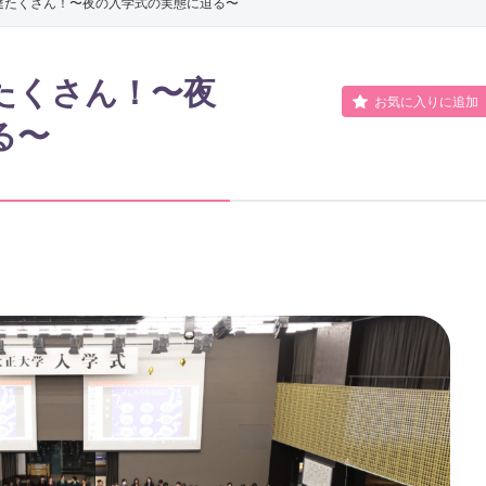
達たくさん！〜夜の⼊学式の実態に迫る〜
人文学科
社会福祉学
哲学・宗教文化コース
たくさん！〜夜
国際文化コース
お気に入りに追加
る〜
歴史学科
臨床心理学
日本史コース
東洋史コース
文化財・考古学コース
地域創生学部
地域創生学科
グリーンデ
公共政策学科
デジタル文