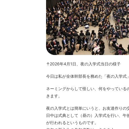
↑2026年4⽉1⽇、夜の⼊学式当⽇の様⼦
今⽇は私が全体幹部⻑を務めた「夜の⼊学式
ネーミングからして怪しい、何をやっている
きます。
夜の⼊学式とは簡単にいうと、お友達作りの
⽇中は式典として（昼の）⼊学式を⾏い、午
が⾏われるというものです。