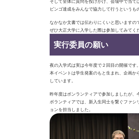
そして全体に質問を投げかけ、会場中で当て
ビンゴ達成をみんなで協⼒して⾏うというも
なかなか⽂書では伝わりにくいと思いますの
ぜひ⼤正⼤学に⼊学した際は参加してみてく
実⾏委員の願い
夜の⼊学式は実は今年度で２回⽬の開催です
本イベントは学⽣発案のもと⽣まれ、企画か
しています。
昨年度はボンランティアで参加しましたが、
ボランティアでは、新⼊⽣同⼠を繋ぐファシ
ョンを担当しました。