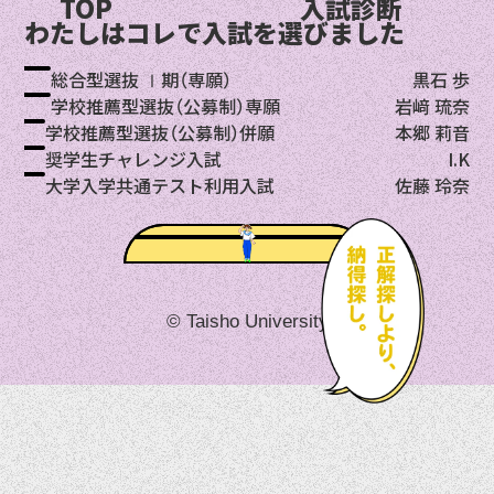
TOP
入試診断
わたしはコレで入試を選びました
総合型選抜 Ⅰ期（専願）
黒石 歩
学校推薦型選抜（公募制）専願
岩﨑 琉奈
学校推薦型選抜（公募制）併願
本郷 莉⾳
奨学生チャレンジ入試
I.K
大学入学共通テスト利用入試
佐藤 玲奈
© Taisho University