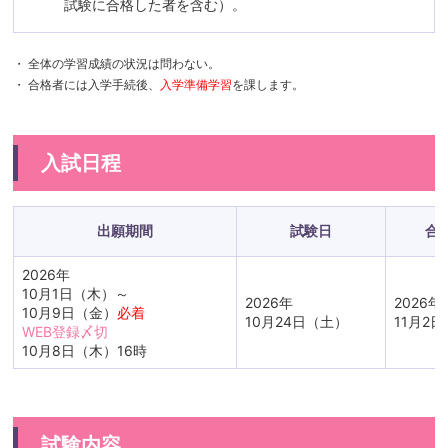
試験に合格した者を含む）。
・ 全体の学習成績の状況は問わない。
・ 合格者には入学手続後、
入学準備学習
を課します。
入試日程
出願期間
試験日
合
2026年
10月1日（木）～
2026年
2026年
10月9日（金）
必着
10月24日（土）
11月2
WEB登録〆切
10月8日（木）16時
試験内容