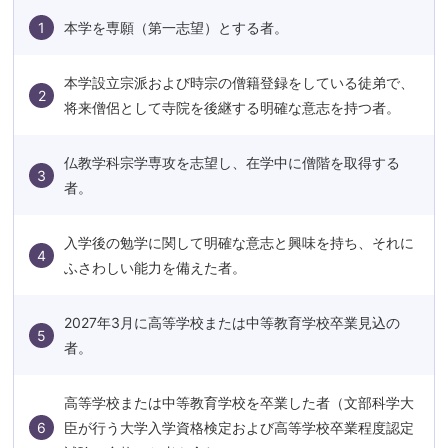
1
本学を専願（第一志望）とする者。
本学設立宗派および時宗の僧籍登録をしている徒弟で、
2
将来僧侶として寺院を後継する明確な意志を持つ者。
仏教学科宗学専攻を志望し、在学中に僧階を取得する
3
者。
入学後の勉学に関して明確な意志と興味を持ち、それに
4
ふさわしい能力を備えた者。
2027年3月に高等学校または中等教育学校卒業見込の
5
者。
高等学校または中等教育学校を卒業した者（文部科学大
6
臣が行う大学入学資格検定および高等学校卒業程度認定