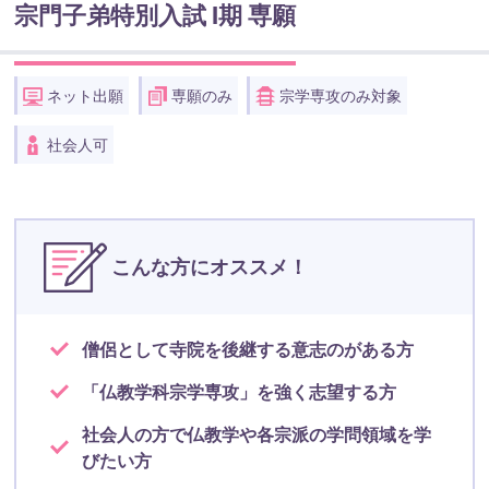
宗門子弟特別入試 Ⅰ期 専願
ネット出願
専願のみ
宗学専攻のみ対象
社会人可
こんな方にオススメ！
僧侶として寺院を後継する意志のがある方
「仏教学科宗学専攻」を強く志望する方
社会人の方で仏教学や各宗派の学問領域を学
びたい方