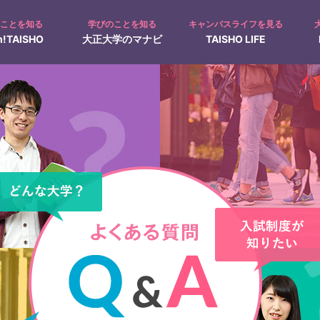
のことを知る
学びのことを知る
キャンパスライフを見る
!TAISHO
大正大学のマナビ
TAISHO LIFE
募集人員
入試Q&A
キャンパス見学
オープンキャンパス
て
入学手続について
ャンパスカレンダー
在学生の1日
仏教学科Navi
クラブ・サークル活動
動画で見る！大正大学
地域創生学部特設ページ
奨学金制度
過去問題の出題方針
文学部
日本文学科
人間科学科