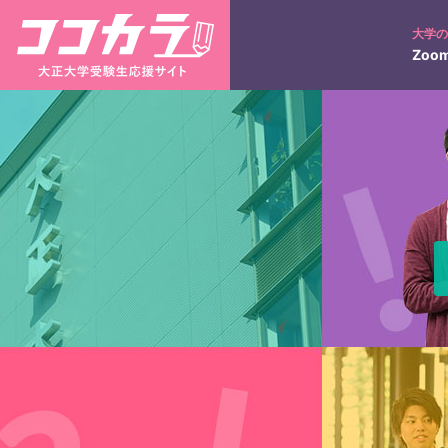
大学
Zoom
入試日程
ネット出願について
大正コネクト
入学検定料の返還につい
3分で分かる！大正大学
学びの特徴
キャンパス紹介
キ
入試のポイント
合否照会
過去の入試結果
仏教学部
仏教学科