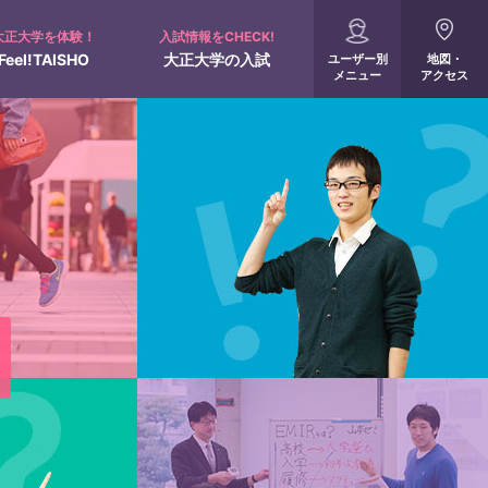
大正大学を体験！
入試情報をCHECK!
Feel!TAISHO
大正大学の入試
ユーザー別
地図・
メニュー
アクセス
入試概要
配慮申請について
全国進学相談会
オンライン受験票
360°パノラマビュー
サポート制度
出願・入試結果速報
人間学部