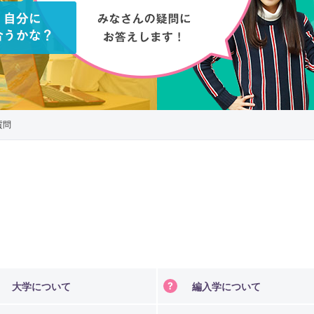
人文学科
社会福祉学
哲学・宗教文化コース
国際文化コース
歴史学科
臨床心理学
日本史コース
質問
東洋史コース
文化財・考古学コース
地域創生学部
地域創生学科
グリーンデ
大学について
編入学について
公共政策学科
デジタル文