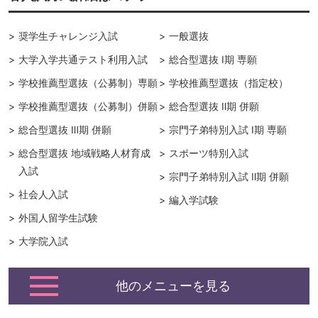
奨学生チャレンジ入試
一般選抜
大学入学共通テスト利用入試
総合型選抜 Ⅰ期 専願
学校推薦型選抜（公募制）専願
学校推薦型選抜（指定校）
学校推薦型選抜（公募制）併願
総合型選抜 Ⅱ期 併願
総合型選抜 Ⅲ期 併願
宗門子弟特別入試 Ⅰ期 専願
総合型選抜 地域戦略人材育成
スポーツ特別入試
入試
宗門子弟特別入試 Ⅱ期 併願
社会人入試
編入学試験
外国人留学生試験
大学院入試
他のメニューを見る