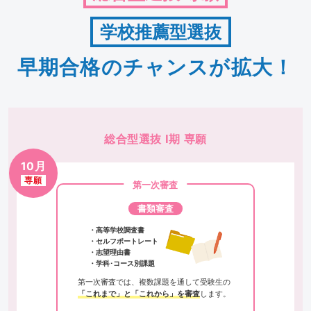
学校推薦型選抜
早期合格のチャンスが拡大！
総合型選抜 Ⅰ期 専願
10月
専願
第一次審査
書類審査
高等学校調査書
セルフポートレート
志望理由書
学科･コース別課題
第一次審査では、複数課題を通して受験生の
「これまで」と「これから」を審査
します。