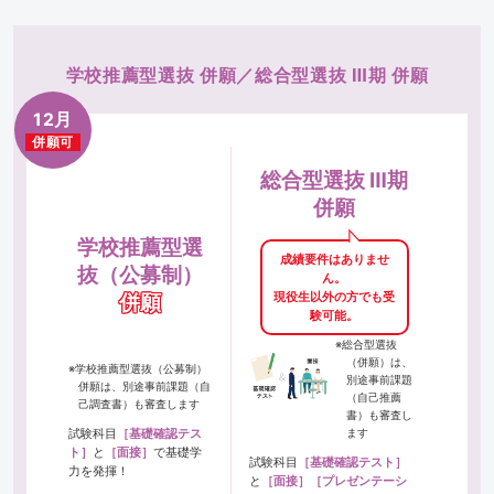
学校推薦型選抜 併願／総合型選抜 Ⅲ期 併願
12月
併願可
総合型選抜 Ⅲ期
併願
学校推薦型選
成績要件はありませ
抜
（公募制）
ん。
現役生以外の方でも受
併願
験可能。
※総合型選抜
（併願）は、
※学校推薦型選抜（公募制）
別途事前課題
併願は、別途事前課題（自
（自己推薦
己調査書）も審査します
書）も審査し
試験科目
［基礎確認テス
ます
ト］
と
［面接］
で基礎学
試験科目
［基礎確認テスト］
力を発揮！
と
［面接］
［プレゼンテーシ