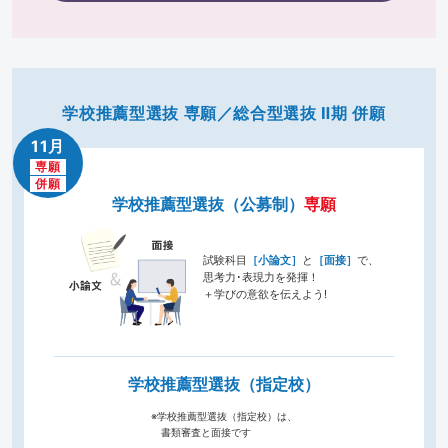
学校推薦型選抜 専願／総合型選抜 Ⅱ期 併願
11月
専願
併願
学校推薦型選抜（公募制）
専願
試験科目
［小論文］
と
［面接］
で、
思考力･表現力を発揮！
＋学びの意欲を伝えよう!
学校推薦型選抜（指定校）
※学校推薦型選抜（指定校）は、
書類審査と面接です