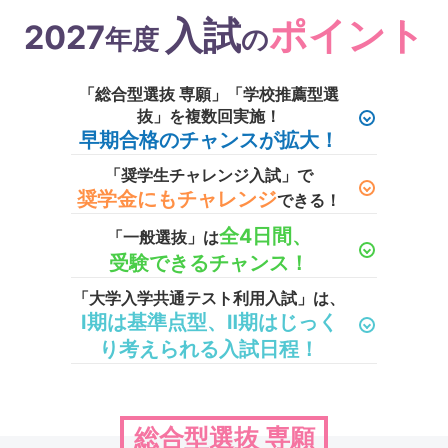
入試
ポイント
2027
年度
の
「総合型選抜 専願」「学校推薦型選
抜」を
複数回実施！
早期合格のチャンスが拡大！
「奨学生チャレンジ入試」で
奨学金にもチャレンジ
できる！
全4日間、
「一般選抜」は
受験できるチャンス！
「大学入学共通テスト利用入試」は、
Ⅰ期は基準点型、Ⅱ期はじっく
り考えられる入試日程！
総合型選抜 専願