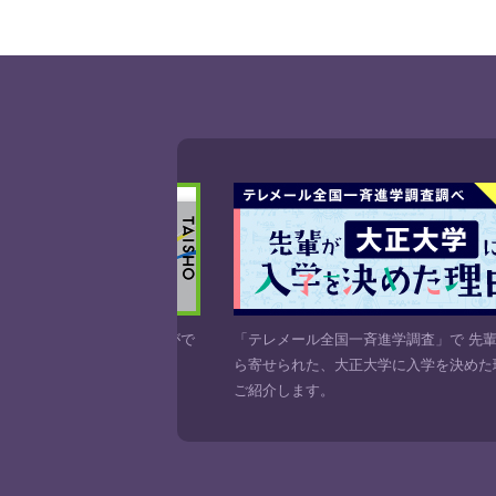
ことがで
「テレメール全国一斉進学調査」で 先輩たちか
遠方の方
ら寄せられた、大正大学に入学を決めた理由を
プの学生
ご紹介します。