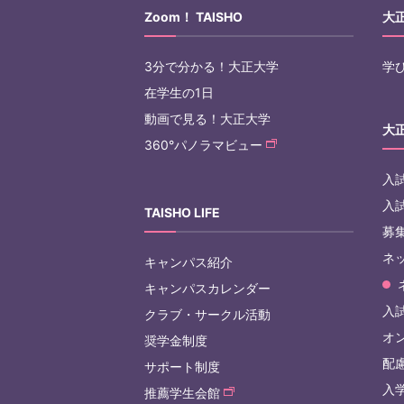
Zoom！ TAISHO
大
3分で分かる！大正大学
学
在学生の1日
動画で見る！大正大学
大
360°パノラマビュー
入
入
TAISHO LIFE
募
ネ
キャンパス紹介
キャンパスカレンダー
入試
クラブ・サークル活動
オ
奨学金制度
配
サポート制度
入
推薦学生会館