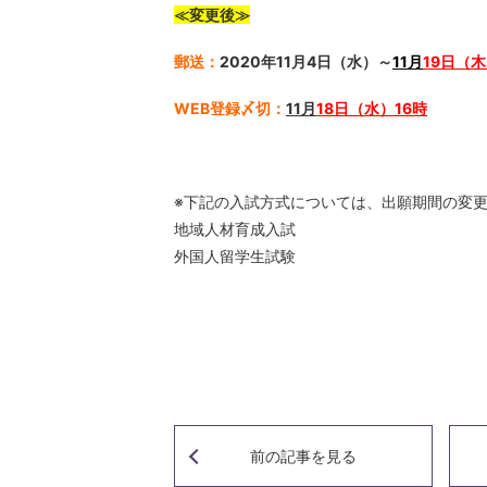
≪変更後≫
郵送：
2020年11月4日（水）～
11月
19日（
WEB登録〆切：
11月
18日（水）16時
※下記の入試方式については、出願期間の変
地域人材育成入試
外国人留学生試験
前の記事
を見る