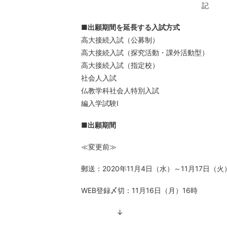
クリエイティブライティングコース
記
情報文化デザインコース
■出願期間を延長する入試方式
メディア表現学科
高大接続入試（公募制）
放送・映像メディアコース
高大接続入試（探究活動・課外活動型）
高大接続入試（指定校）
アート&エンターテインメントワー
社会人入試
仏教学科社会人特別入試
編入学試験Ⅰ
■出願期間
≪変更前≫
郵送：2020年11月4日（水）～11月17日（
WEB登録〆切：11月16日（月）16時
↓