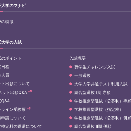
正大学のマナビ
びの特徴
正大学の入試
試のポイント
入試概要
試日程
奨学生チャレンジ入試
集人員
一般選抜
ット出願について
大学入学共通テスト利用入試
ネット出願Q&A
総合型選抜 Ⅰ期 専願
Q&A
学校推薦型選抜（公募制）専
ンライン受験票
学校推薦型選抜（指定校）
慮申請について
学校推薦型選抜（公募制）併
学検定料の返還について
総合型選抜 Ⅱ期 併願