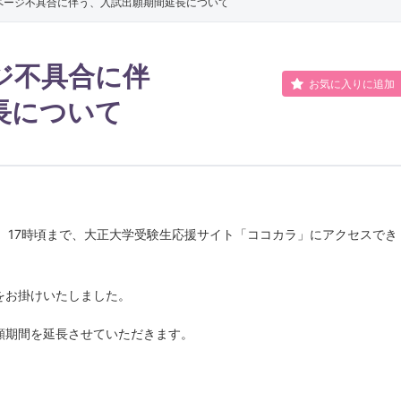
ページ不具合に伴う、入試出願期間延長について
人文学科
社会福祉学
哲学・宗教文化コース
ジ不具合に伴
国際文化コース
お気に入りに追加
長について
歴史学科
臨床心理学
日本史コース
東洋史コース
文化財・考古学コース
13日）17時頃まで、大正大学受験生応援サイト「ココカラ」にアクセスでき
地域創生学部
をお掛けいたしました。
願期間を延長させていただきます。
地域創生学科
グリーンデ
公共政策学科
デジタル文