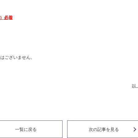
木）必着
更はございません。
以
一覧に戻る
次の記事
を見る