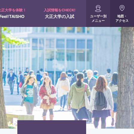
大正大学を体験！
入試情報をCHECK!
Feel!TAISHO
大正大学の入試
ユーザー別
地図・
メニュー
アクセス
入試概要
配慮申請について
全国進学相談会
オンライン受験票
360°パノラマビュー
サポート制度
出願・入試結果速報
人間学部