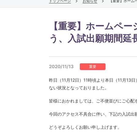
トップページ
お知らせ
【重要】ホーム
仏教学専攻
仏教文化遺産専攻
【重要】ホームペー
宗学専攻
う、入試出願期間延
2020/11/13
重要
昨日（11月12日）11時頃より本日（11月
ない状況となっておりました。
表現学部
皆様におかれましては、ご不便並びにご心配
今回のアクセス不具合に伴い、下記の入試出
表現文化学科
どうぞよろしくお願い申し上げます。
ライフデザインコース