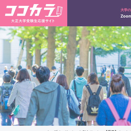
大学
Zoom
入試日程
ネット出願について
大正コネクト
入学検定料の返還につい
3分で分かる！大正大学
学びの特徴
キャンパス紹介
キ
入試のポイント
合否照会
過去の入試結果
仏教学部
仏教学科