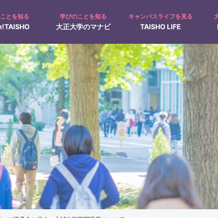
のことを知る
学びのことを知る
キャンパスライフを見る
!TAISHO
大正大学のマナビ
TAISHO LIFE
募集人員
入試Q&A
キャンパス見学
オープンキャンパス
て
入学手続について
ャンパスカレンダー
在学生の1日
仏教学科Navi
クラブ・サークル活動
動画で見る！大正大学
地域創生学部特設ページ
奨学金制度
過去問題の出題方針
文学部
日本文学科
人間科学科