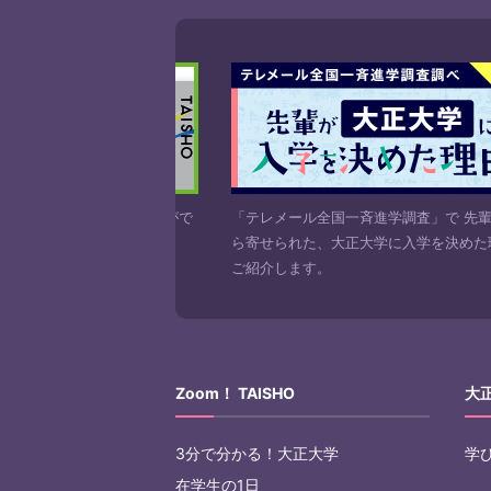
正大学の資料を請求することがで
「テレメール全国一斉進学調査」で 先
にお申し込みください。
ら寄せられた、大正大学に入学を決めた
ご紹介します。
Zoom！ TAISHO
大
3分で分かる！大正大学
学
在学生の1日