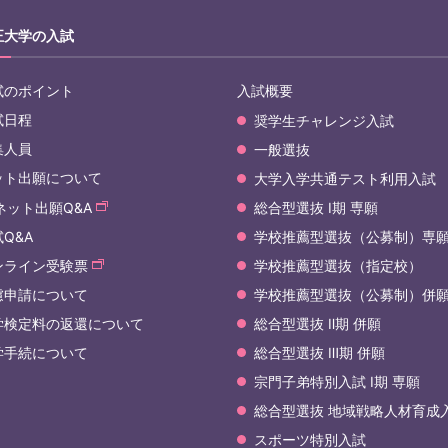
正大学の入試
試のポイント
入試概要
試日程
奨学生チャレンジ入試
集人員
一般選抜
ット出願について
大学入学共通テスト利用入試
ネット出願Q&A
総合型選抜 Ⅰ期 専願
Q&A
学校推薦型選抜（公募制）専
ンライン受験票
学校推薦型選抜（指定校）
慮申請について
学校推薦型選抜（公募制）併
学検定料の返還について
総合型選抜 Ⅱ期 併願
学手続について
総合型選抜 Ⅲ期 併願
宗門子弟特別入試 Ⅰ期 専願
総合型選抜 地域戦略人材育成
スポーツ特別入試