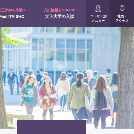
大正大学を体験！
入試情報をCHECK!
Feel!TAISHO
大正大学の入試
ユーザー別
地図・
メニュー
アクセス
入試概要
配慮申請について
全国進学相談会
オンライン受験票
360°パノラマビュー
サポート制度
出願・入試結果速報
人間学部