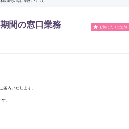
期休暇期間の窓口業務について
人文学科
社会福祉学
哲学・宗教文化コース
暇期間の窓口業務
国際文化コース
お気に入りに追加
歴史学科
臨床心理学
日本史コース
東洋史コース
文化財・考古学コース
てご案内いたします。
地域創生学部
です。
地域創生学科
グリーンデ
公共政策学科
デジタル文