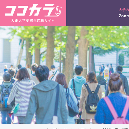
大学
Zoom
入試日程
ネット出願について
大正コネクト
入学検定料の返還につい
3分で分かる！大正大学
学びの特徴
キャンパス紹介
キ
入試のポイント
合否照会
過去の入試結果
仏教学部
仏教学科