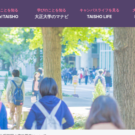
のことを知る
学びのことを知る
キャンパスライフを見る
!TAISHO
大正大学のマナビ
TAISHO LIFE
募集人員
入試Q&A
キャンパス見学
オープンキャンパス
て
入学手続について
ャンパスカレンダー
在学生の1日
仏教学科Navi
クラブ・サークル活動
動画で見る！大正大学
地域創生学部特設ページ
奨学金制度
過去問題の出題方針
文学部
日本文学科
人間科学科