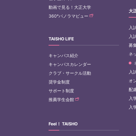
動画で見る！大正大学
大
360°パノラマビュー
入
入
TAISHO LIFE
募
ネ
キャンパス紹介
キャンパスカレンダー
入試
クラブ・サークル活動
オ
奨学金制度
配
サポート制度
入
推薦学生会館
入
Feel！ TAISHO