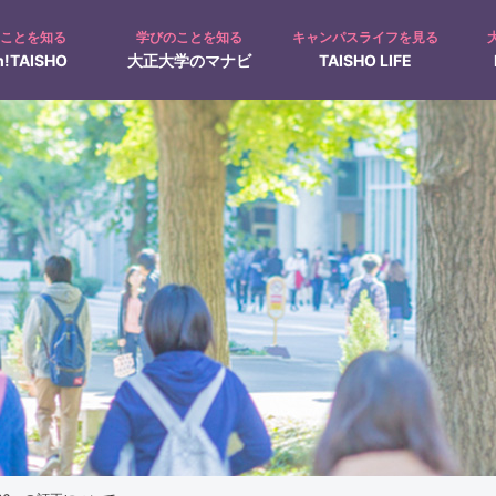
のことを知る
学びのことを知る
キャンパスライフを見る
!TAISHO
大正大学のマナビ
TAISHO LIFE
募集人員
入試Q&A
キャンパス見学
オープンキャンパス
て
入学手続について
ャンパスカレンダー
在学生の1日
仏教学科Navi
クラブ・サークル活動
動画で見る！大正大学
地域創生学部特設ページ
奨学金制度
過去問題の出題方針
文学部
日本文学科
人間科学科