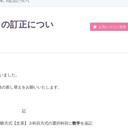
26」の訂正について
人文学科
社会福祉学
哲学・宗教文化コース
」の訂正につい
国際文化コース
お気に入りに追加
歴史学科
臨床心理学
日本史コース
東洋史コース
文化財・考古学コース
ざいました。
容の差し替えをお願いいたします。
地域創生学部
地域創生学科
グリーンデ
記
公共政策学科
デジタル文
試験方式【文系】３科目方式の選択科目に
数学
を追記