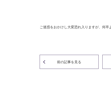
クリエイティブライティングコース
情報文化デザインコース
メディア表現学科
放送・映像メディアコース
ご迷惑をおかけし大変恐れ入りますが、何卒
アート&エンターテインメントワー
前の記事
を見る