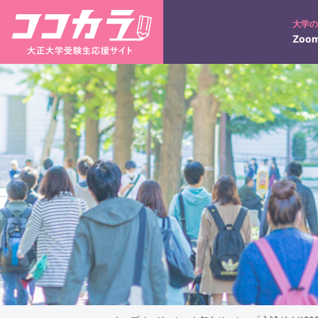
大学
Zoom
入試日程
ネット出願について
大正コネクト
入学検定料の返還につい
3分で分かる！大正大学
学びの特徴
キャンパス紹介
キ
入試のポイント
合否照会
過去の入試結果
仏教学部
仏教学科