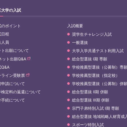
正大学の入試
試のポイント
入試概要
試日程
奨学生チャレンジ入試
集人員
一般選抜
ット出願について
大学入学共通テスト利用入試
ネット出願Q&A
総合型選抜 Ⅰ期 専願
Q&A
学校推薦型選抜（公募制）専
ンライン受験票
学校推薦型選抜（指定校）
慮申請について
学校推薦型選抜（公募制）併
学検定料の返還について
総合型選抜 Ⅱ期 併願
学手続について
総合型選抜 Ⅲ期 併願
宗門子弟特別入試 Ⅰ期 専願
総合型選抜 地域戦略人材育成
スポーツ特別入試