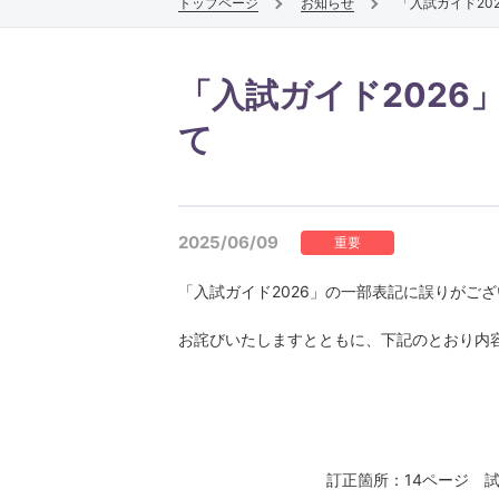
トップページ
お知らせ
「入試ガイド20
仏教学専攻
仏教文化遺産専攻
「入試ガイド2026
宗学専攻
て
2025/06/09
重要
「入試ガイド2026」の一部表記に誤りがご
お詫びいたしますとともに、下記のとおり内
表現学部
表現文化学科
ライフデザインコース
訂正箇所：14ページ 