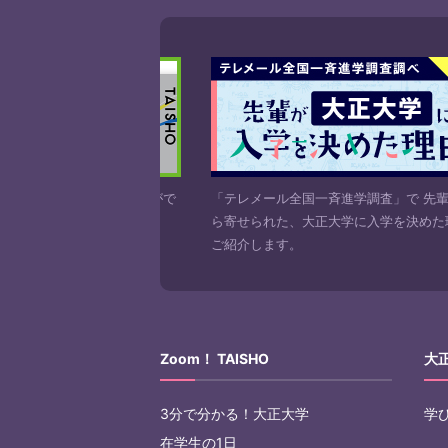
正大学の資料を請求することがで
「テレメール全国一斉進学調査」で 先
にお申し込みください。
ら寄せられた、大正大学に入学を決めた
ご紹介します。
Zoom！ TAISHO
大
3分で分かる！大正大学
学
在学生の1日