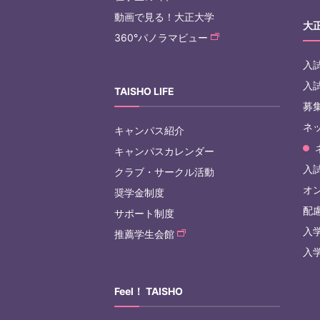
動画で見る！大正大学
大
360°パノラマビュー
入
入
TAISHO LIFE
募
ネ
キャンパス紹介
キャンパスカレンダー
入試
クラブ・サークル活動
オ
奨学金制度
配
サポート制度
入
推薦学生会館
入
Feel！ TAISHO