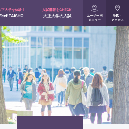
大正大学を体験！
入試情報をCHECK!
Feel!TAISHO
大正大学の入試
ユーザー別
地図・
メニュー
アクセス
入試概要
配慮申請について
全国進学相談会
オンライン受験票
360°パノラマビュー
サポート制度
出願・入試結果速報
人間学部