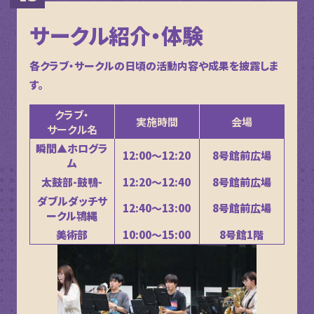
サークル紹介・体験
各クラブ・サークルの日頃の活動内容や成果を披露しま
す。
クラブ・
実施時間
会場
サークル名
瞬間▲ホログラ
12:00～12:20
8号館前広場
ム
太鼓部-鼓鴨-
12:20～12:40
8号館前広場
ダブルダッチサ
12:40～13:00
8号館前広場
ークル鴇縄
美術部
10:00～15:00
8号館1階